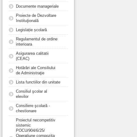
Documente manageriale
Proiecte de Dezvoltare
Instituţională
Legislație școlară
Regulamentul de ordine
interioara
Asigurarea calitatii
(CEAC)
Hotărâri ale Consiliului
de Administraţie
Lista functiilor din unitate
Consiliul şcolar al
elevilor
Consiliere şcolară -
chestionare
Proiectul necompetitiv
sistemic
POCU/904/6/25/
Operațiune compozita