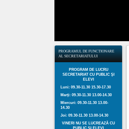
PROGRAMUL
DE FUNCTIONARE
AL SECRETARIATULUI
PROGRAM DE LUCRU
SECRETARIAT CU PUBLIC ŞI
ELEVI
Luni: 09.30-11.30 15.30-17.30
Marţi: 09.30-11.30 13.00-14.30
Miercuri: 09.30-11.30 13.00-
14.30
Joi: 09.30-11.30 13.00-14.30
VINERI NU SE LUCREAZĂ CU
PUBLIC ŞI ELEVI