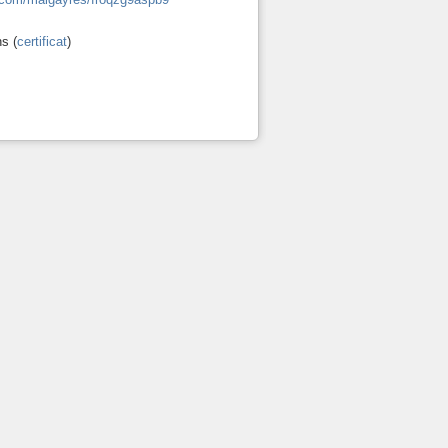
ns (
certificat
)