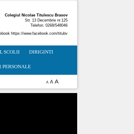
Colegiul Nicolae Titulescu Brasov
Str. 13 Decembrie nr.125
Telefon:
0268/548046
cebook https://www.facebook.com/titubv
 SCOLII
DIRIGINTI
R PERSONALE
A
A
A