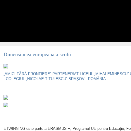
Dimensiunea europeana a scolii
„AMICI FĂRĂ FRONTIERE”
PARTENERIAT LICEUL „MIHAI EMINESCU”
- COLEGIUL „NICOLAE TITULESCU” BRAȘOV - ROMÂNIA
ETWINNING este parte a ERASMUS +, Programul UE pentru Educație, Form