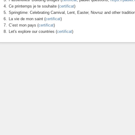
Ce printemps je te souhaite (
certificat
)
Springtime: Celebrating Carnival, Lent, Easter, Novruz and other traditio
La vie de mon saint (
certificat
)
C’est mon pays (
certificat
)
Let's explore our countries (
certificat
)