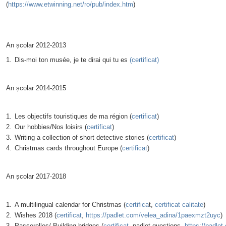
(
https://www.etwinning.net/ro/pub/index.htm
)
An școlar 2012-2013
Dis-moi ton musée, je te dirai qui tu es
(certificat)
An școlar 2014-2015
Les objectifs touristiques de ma région (
certificat
)
Our hobbies/Nos loisirs (
certificat
)
Writing a collection of short detective stories (
certificat
)
Christmas cards throughout Europe (
certificat
)
An școlar 2017-2018
A multilingual calendar for Christmas (
certifica
t,
certificat calitate
)
Wishes 2018 (
certificat
,
https://padlet.com/velea_adina/1paexmzt2uyc
)
Passerelles/ Building bridges (
certificat
, padlet questions,
https://padle