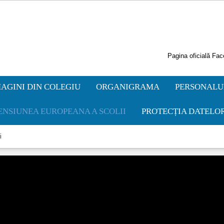
Pagina oficială Fa
AGINI DIN COLEGIU
ORGANIGRAMA
PERSONALUL
ENSIUNEA EUROPEANA A SCOLII
PROTECȚIA DATELO
i