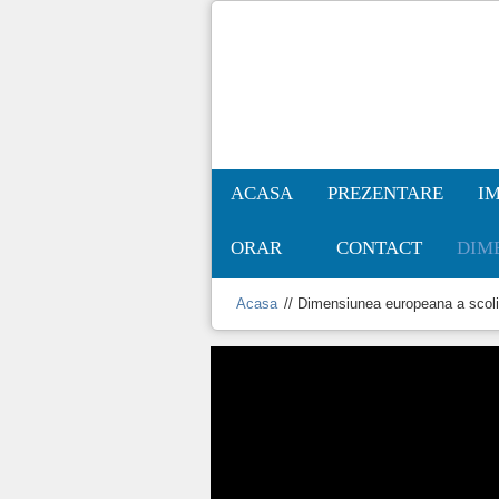
ACASA
PREZENTARE
IM
ORAR
CONTACT
DIM
Acasa
//
Dimensiunea europeana a scoli