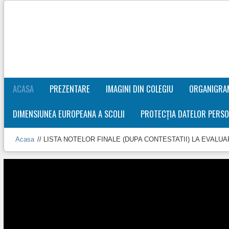
ACASA
PREZENTARE
IMAGINI DIN COLEGIU
ORGANIGRA
DIMENSIUNEA EUROPEANA A SCOLII
PROTECȚIA DATELOR PERSO
Acasa
//
LISTA NOTELOR FINALE (DUPA CONTESTATII) LA EVALUA