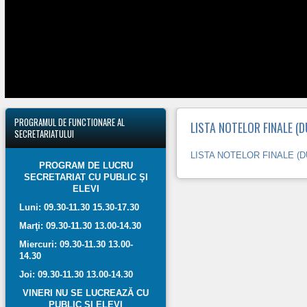
PROGRAMUL
DE FUNCTIONARE AL
LISTA NOTELOR FINALE (
SECRETARIATULUI
LISTA NOTELOR FINALE (D
PROGRAM DE LUCRU
SECRETARIAT CU PUBLIC ŞI
ELEVI
Luni: 09.30-11.30 15.30-17.30
Marţi: 09.30-11.30 13.00-14.30
Miercuri: 09.30-11.30 13.00-
14.30
Joi: 09.30-11.30 13.00-14.30
VINERI NU SE LUCREAZĂ CU
PUBLIC ŞI ELEVI