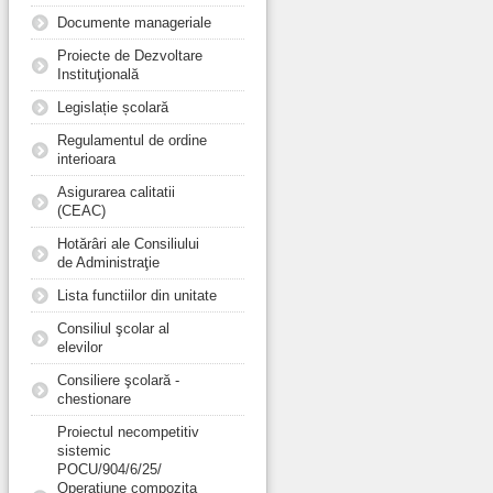
Documente manageriale
Proiecte de Dezvoltare
Instituţională
Legislație școlară
Regulamentul de ordine
interioara
Asigurarea calitatii
(CEAC)
Hotărâri ale Consiliului
de Administraţie
Lista functiilor din unitate
Consiliul şcolar al
elevilor
Consiliere şcolară -
chestionare
Proiectul necompetitiv
sistemic
POCU/904/6/25/
Operațiune compozita