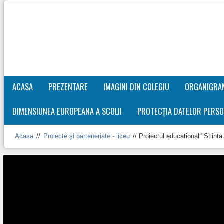
ACASA
PREZENTARE
IMAGINI DIN COLEGIU
ORGANIGRA
DIMENSIUNEA EUROPEANA A SCOLII
PROTECȚIA DATELOR PERSO
Acasa
//
Proiecte şi parteneriate - liceu
//
Proiectul educational "Stiin