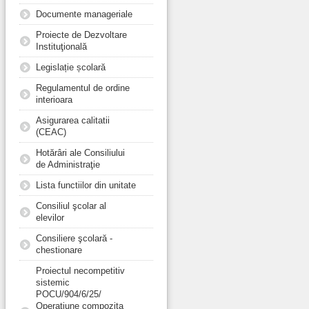
Documente manageriale
Proiecte de Dezvoltare
Instituţională
Legislație școlară
Regulamentul de ordine
interioara
Asigurarea calitatii
(CEAC)
Hotărâri ale Consiliului
de Administraţie
Lista functiilor din unitate
Consiliul şcolar al
elevilor
Consiliere şcolară -
chestionare
Proiectul necompetitiv
sistemic
POCU/904/6/25/
Operațiune compozita