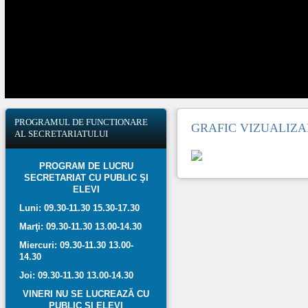
PROGRAMUL
DE FUNCTIONARE
GRAFIC VIZUALIZAR
AL SECRETARIATULUI
PROGRAM DE LUCRU
SECRETARIAT CU PUBLIC ŞI
ELEVI
Luni: 09.30-11.30 15.30-17.30
Marţi: 09.30-11.30 13.00-14.30
Miercuri: 09.30-11.30 13.00-
14.30
Joi: 09.30-11.30 13.00-14.30
VINERI NU SE LUCREAZĂ CU
PUBLIC ŞI ELEVI