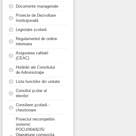
Documente manageriale
Proiecte de Dezvoltare
Instituţională
Legislație școlară
Regulamentul de ordine
interioara
Asigurarea calitatii
(CEAC)
Hotărâri ale Consiliului
de Administraţie
Lista functiilor din unitate
Consiliul şcolar al
elevilor
Consiliere şcolară -
chestionare
Proiectul necompetitiv
sistemic
POCU/904/6/25/
Operațiune compozita